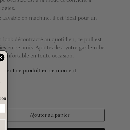
logies.
:
Lavable en machine, il est idéal pour un
 look décontracté au quotidien, ce pull est
ies entre amis. Ajoutez-le à votre garde-robe
t confortable en toute occasion.
ardent ce produit en ce moment
R
tion
Ajouter au panier