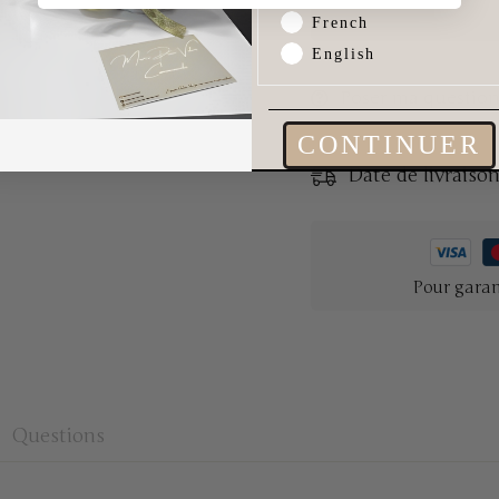
French
English
Poser ma questio
CONTINUER
Date de livraiso
Pour garan
Questions