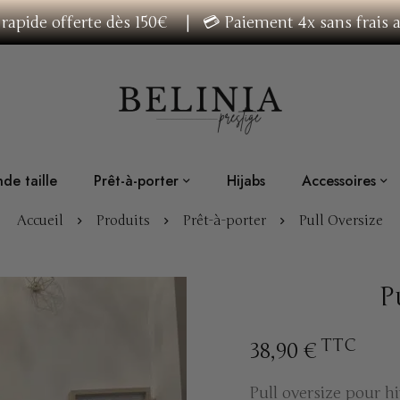
n rapide offerte dès 150€ | 💳 Paiement 4x sans frais
de taille
Prêt-à-porter
Hijabs
Accessoires
Accueil
Produits
Prêt-à-porter
Pull Oversize
P
TTC
38,90
€
Pull oversize pour hi