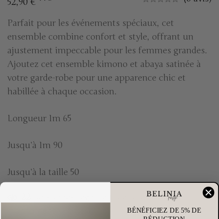
52,90
€
Parfait pour les événements spéciaux, cet
ensemble combine confort et style, offrant un
ajustement impeccable pour les femmes grandes.
Ajoutez cet ensemble kimono et abaya satinée à
votre garde-robe pour une apparence chic et
habillée à chaque occasion.
Longueur 1m 65
Jusqu’à 1m 90
Jusqu’à la taille 50
22
personnes regardent ce produit en ce
moment
BÉNÉFICIEZ DE 5% DE
RÉDUCTION