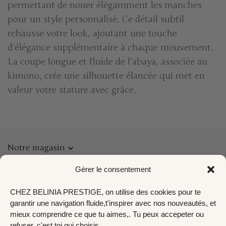
permettant de nouer élégamment les manches
pour un style personnalisé. Ce détail subtil
rehausse votre look, ajoutant une touche
d’élégance supplémentaire à chaque mouvement.
La coupe longue et fluide de l’abaya, associée au
kimono, crée une silhouette élancée qui met en
valeur votre stature avec grâce.
Notre magasin
Gérer le consentement
Information
CHEZ BELINIA PRESTIGE, on utilise des cookies pour te
Liens utiles
garantir une navigation fluide,t'inspirer avec nos nouveautés, et
mieux comprendre ce que tu aimes,. Tu peux accepeter ou
refuser, c'est toi qui choisis.