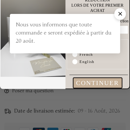
LORS DE VOTRE PREMIER
Price
ACHAT
52,90
€
Offre valable une seul fois
Non cumulable avec d'autre réduction
Nous vous informons que toute
commande e seront expédiée à partir du
Quantité
Quelle est votre
20 août.
langue préférée
Ajouter au panier
French
English
Acheter Maintenant
CONTINUER
Poser ma question
Date de livraison estimée:
09 - 16 Août, 2026